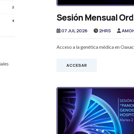
2
Sesión Mensual Ordi
4
07 JUL 2026
2HRS
AMG
Acceso a la genética médica en Oaxaca
ales
ACCESAR